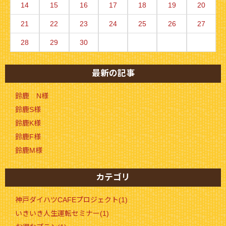
14
15
16
17
18
19
20
21
22
23
24
25
26
27
28
29
30
最新の記事
鈴鹿 N様
鈴鹿S様
鈴鹿K様
鈴鹿F様
鈴鹿M様
カテゴリ
神戸ダイハツCAFEプロジェクト(1)
いきいき人生運転セミナー(1)