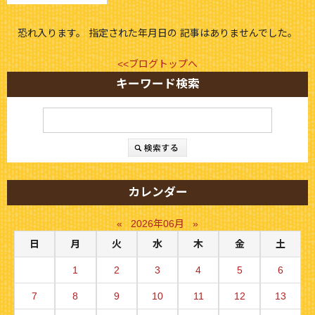
恐れ入ります。 指定された年月日の 記事はありませんでした。
<<ブログトップへ
キーワード検索
カレンダー
«
2026年06月
»
日
月
火
水
木
金
土
1
2
3
4
5
6
7
8
9
10
11
12
13