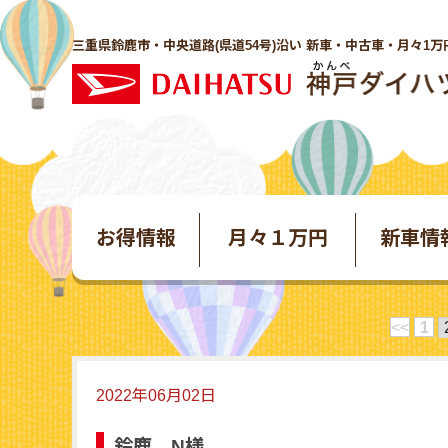
三重県鈴鹿市・中央道路(県道54号)沿い 新車・中古車・月々1万
お得情報
月々１万円
新車情
<<
1
2022年06月02日
鈴鹿 N様