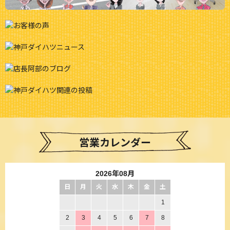
営業カレンダー
2026年08月
日
月
火
水
木
金
土
1
2
3
4
5
6
7
8