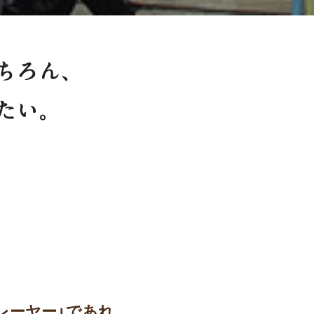
お客様のために最善を尽くすこ
働いている人たちが輝く場所で
レーヤー」であれ