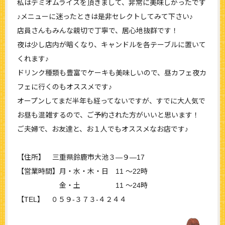
私はデミオムライスを頂きまして、非常に美味しかったです
♪メニューに迷ったときは是非セレクトしてみて下さい♪
店員さんもみんな親切で丁寧で、居心地抜群です！
夜は少し店内が暗くなり、キャンドルを各テーブルに置いて
くれます♪
ドリンク種類も豊富でケーキも美味しいので、昼カフェ夜カ
フェに行くのもオススメです♪
オープンしてまだ半年も経ってないですが、すでに大人気で
お昼も混雑するので、ご予約された方がいいと思います！
ご夫婦で、お友達と、お１人でもオススメなお店です♪
【住所】 三重県鈴鹿市大池３―９―17
【営業時間】月・水・木・日 11 ～22時
金・土 11 ～24時
【TEL】 ０５９‐３７３‐４２４４