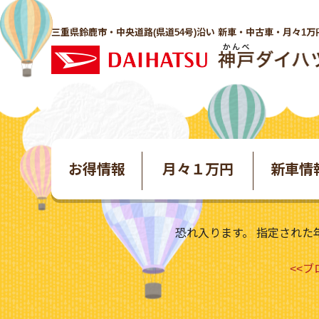
三重県鈴鹿市・中央道路(県道54号)沿い 新車・中古車・月々1万
お得情報
月々１万円
新車情
恐れ入ります。 指定された
<<