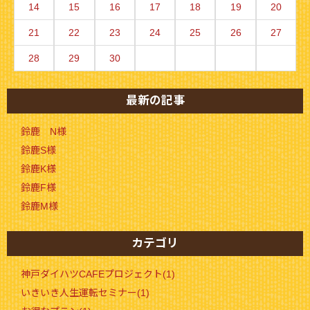
14
15
16
17
18
19
20
21
22
23
24
25
26
27
28
29
30
最新の記事
鈴鹿 N様
鈴鹿S様
鈴鹿K様
鈴鹿F様
鈴鹿M様
カテゴリ
神戸ダイハツCAFEプロジェクト(1)
いきいき人生運転セミナー(1)