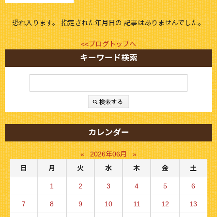
恐れ入ります。 指定された年月日の 記事はありませんでした。
<<ブログトップへ
キーワード検索
カレンダー
«
2026年06月
»
日
月
火
水
木
金
土
1
2
3
4
5
6
7
8
9
10
11
12
13