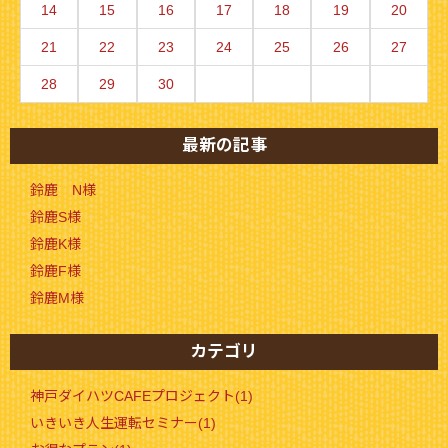
14
15
16
17
18
19
20
21
22
23
24
25
26
27
28
29
30
最新の記事
鈴鹿 N様
鈴鹿S様
鈴鹿K様
鈴鹿F様
鈴鹿M様
カテゴリ
神戸ダイハツCAFEプロジェクト(1)
いきいき人生運転セミナー(1)