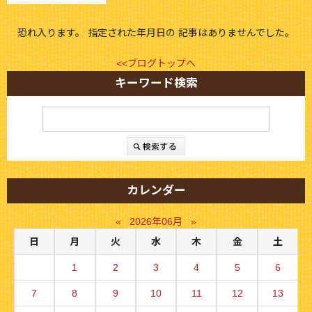
恐れ入ります。 指定された年月日の 記事はありませんでした。
<<ブログトップへ
キーワード検索
カレンダー
«
2026年06月
»
日
月
火
水
木
金
土
1
2
3
4
5
6
7
8
9
10
11
12
13