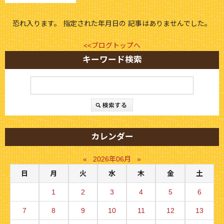
恐れ入ります。 指定された年月日の 記事はありませんでした。
<<ブログトップへ
キーワード検索
カレンダー
«
2026年06月
»
日
月
火
水
木
金
土
1
2
3
4
5
6
7
8
9
10
11
12
13