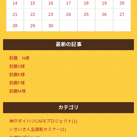
14
15
16
17
18
19
20
21
22
23
24
25
26
27
28
29
30
最新の記事
鈴鹿 N様
鈴鹿S様
鈴鹿K様
鈴鹿F様
鈴鹿M様
カテゴリ
神戸ダイハツCAFEプロジェクト(1)
いきいき人生運転セミナー(1)