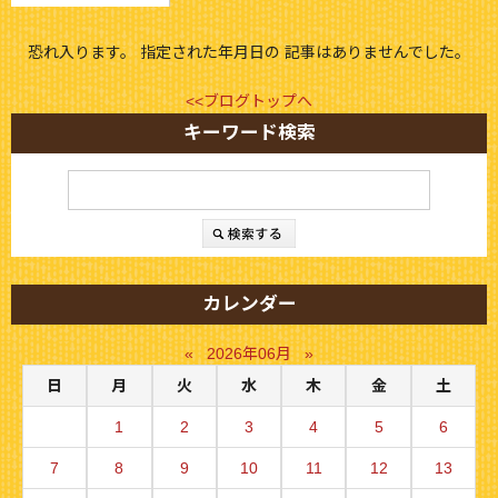
恐れ入ります。 指定された年月日の 記事はありませんでした。
<<ブログトップへ
キーワード検索
カレンダー
«
2026年06月
»
日
月
火
水
木
金
土
1
2
3
4
5
6
7
8
9
10
11
12
13