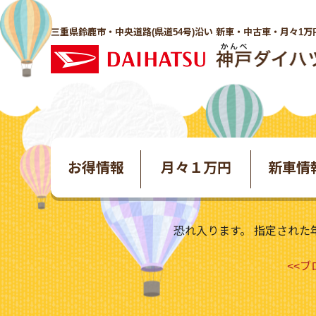
三重県鈴鹿市・中央道路(県道54号)沿い 新車・中古車・月々1万
お得情報
月々１万円
新車情
恐れ入ります。 指定された
<<