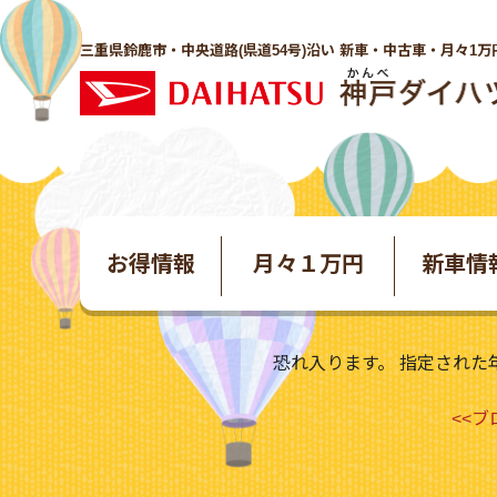
三重県鈴鹿市・中央道路(県道54号)沿い 新車・中古車・月々1万
お得情報
月々１万円
新車情
恐れ入ります。 指定された
<<