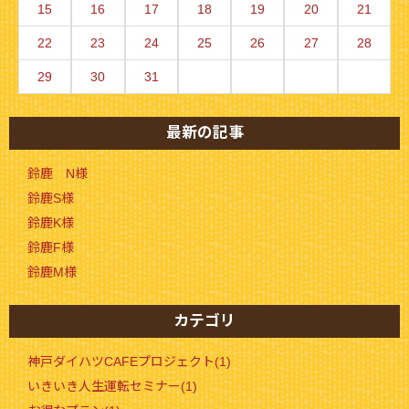
15
16
17
18
19
20
21
22
23
24
25
26
27
28
29
30
31
最新の記事
鈴鹿 N様
鈴鹿S様
鈴鹿K様
鈴鹿F様
鈴鹿M様
カテゴリ
神戸ダイハツCAFEプロジェクト(1)
いきいき人生運転セミナー(1)