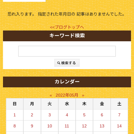
恐れ入ります。 指定された年月日の 記事はありませんでした。
<<ブログトップへ
キーワード検索
カレンダー
«
2022年05月
»
日
月
火
水
木
金
土
1
2
3
4
5
6
7
8
9
10
11
12
13
14