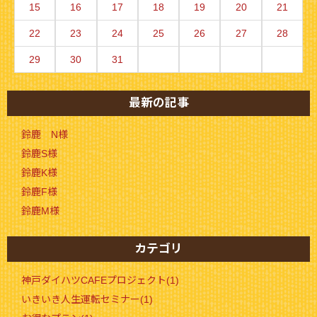
15
16
17
18
19
20
21
22
23
24
25
26
27
28
29
30
31
最新の記事
鈴鹿 N様
鈴鹿S様
鈴鹿K様
鈴鹿F様
鈴鹿M様
カテゴリ
神戸ダイハツCAFEプロジェクト(1)
いきいき人生運転セミナー(1)