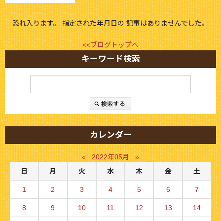
恐れ入ります。 指定された年月日の 記事はありませんでした。
<<ブログトップへ
キーワード検索
カレンダー
«
2022年05月
»
日
月
火
水
木
金
土
1
2
3
4
5
6
7
8
9
10
11
12
13
14