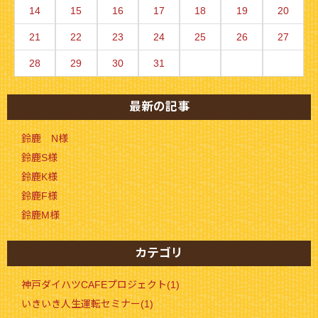
14
15
16
17
18
19
20
21
22
23
24
25
26
27
28
29
30
31
最新の記事
鈴鹿 N様
鈴鹿S様
鈴鹿K様
鈴鹿F様
鈴鹿M様
カテゴリ
神戸ダイハツCAFEプロジェクト(1)
いきいき人生運転セミナー(1)