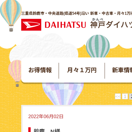
三重県鈴鹿市・中央道路(県道54号)沿い 新車・中古車・月々1万
お得情報
月々１万円
新車情
<<
1
2022年06月02日
鈴鹿 N様