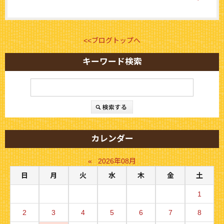
<<ブログトップへ
キーワード検索
カレンダー
«
2026年08月
日
月
火
水
木
金
土
1
2
3
4
5
6
7
8