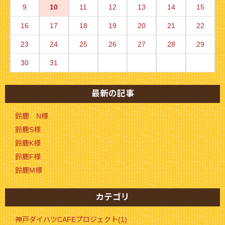
9
10
11
12
13
14
15
16
17
18
19
20
21
22
23
24
25
26
27
28
29
30
31
最新の記事
鈴鹿 N様
鈴鹿S様
鈴鹿K様
鈴鹿F様
鈴鹿M様
カテゴリ
神戸ダイハツCAFEプロジェクト(1)