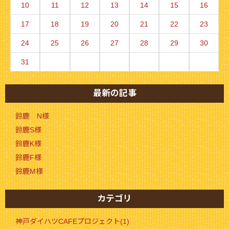
10
11
12
13
14
15
16
17
18
19
20
21
22
23
24
25
26
27
28
29
30
31
最新の記事
鈴鹿 N様
鈴鹿S様
鈴鹿K様
鈴鹿F様
鈴鹿M様
カテゴリ
神戸ダイハツCAFEプロジェクト(1)