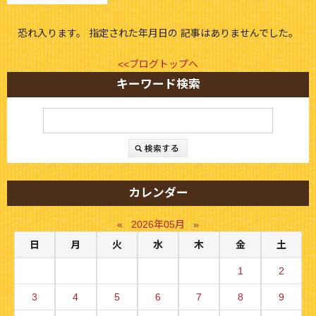
恐れ入ります。 指定された年月日の 記事はありませんでした。
<<ブログトップへ
キーワード検索
カレンダー
«
2026年05月
»
日
月
火
水
木
金
土
1
2
3
4
5
6
7
8
9