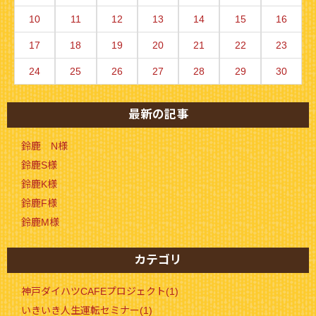
10
11
12
13
14
15
16
17
18
19
20
21
22
23
24
25
26
27
28
29
30
最新の記事
鈴鹿 N様
鈴鹿S様
鈴鹿K様
鈴鹿F様
鈴鹿M様
カテゴリ
神戸ダイハツCAFEプロジェクト(1)
いきいき人生運転セミナー(1)