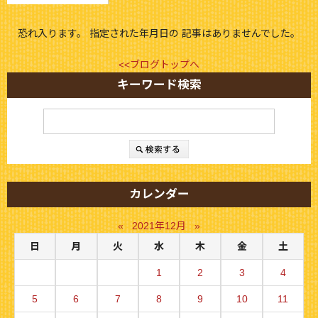
恐れ入ります。 指定された年月日の 記事はありませんでした。
<<ブログトップへ
キーワード検索
カレンダー
«
2021年12月
»
日
月
火
水
木
金
土
1
2
3
4
5
6
7
8
9
10
11