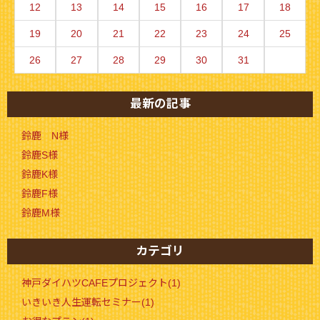
12
13
14
15
16
17
18
19
20
21
22
23
24
25
26
27
28
29
30
31
最新の記事
鈴鹿 N様
鈴鹿S様
鈴鹿K様
鈴鹿F様
鈴鹿M様
カテゴリ
神戸ダイハツCAFEプロジェクト(1)
いきいき人生運転セミナー(1)