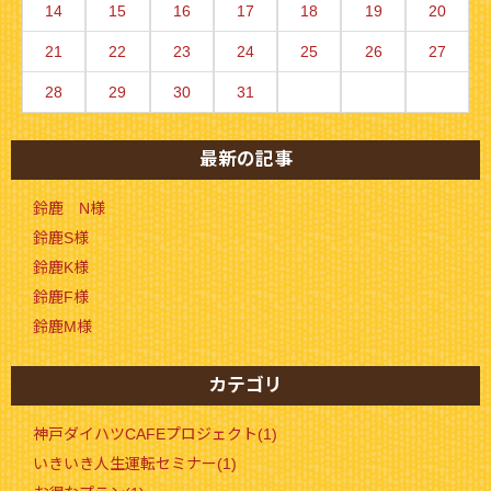
14
15
16
17
18
19
20
21
22
23
24
25
26
27
28
29
30
31
最新の記事
鈴鹿 N様
鈴鹿S様
鈴鹿K様
鈴鹿F様
鈴鹿M様
カテゴリ
神戸ダイハツCAFEプロジェクト(1)
いきいき人生運転セミナー(1)