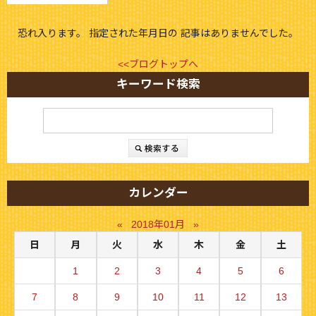
恐れ入ります。 指定された年月日の 記事はありませんでした。
<<ブログトップへ
キーワード検索
カレンダー
«
2018年01月
»
日
月
火
水
木
金
土
1
2
3
4
5
6
7
8
9
10
11
12
13