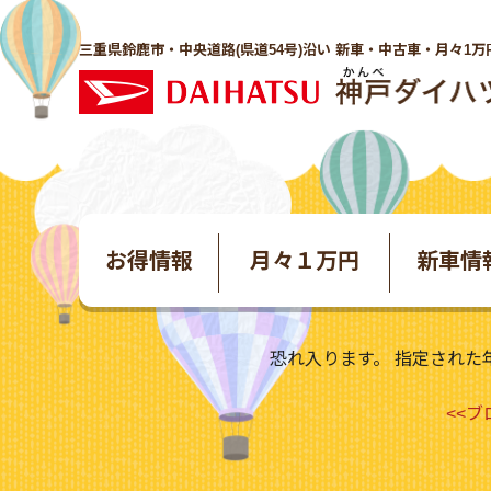
三重県鈴鹿市・中央道路(県道54号)沿い 新車・中古車・月々1万
お得情報
月々１万円
新車情
恐れ入ります。 指定された
<<