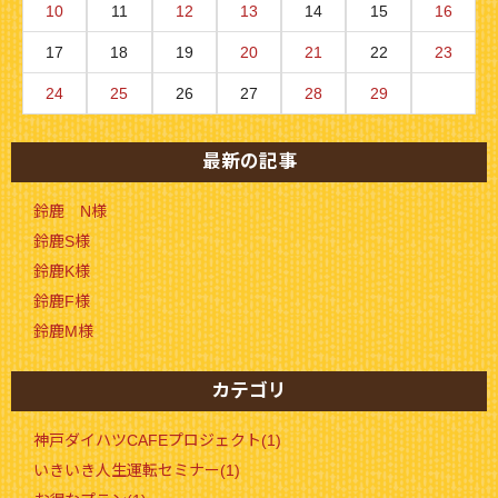
10
11
12
13
14
15
16
17
18
19
20
21
22
23
24
25
26
27
28
29
最新の記事
鈴鹿 N様
鈴鹿S様
鈴鹿K様
鈴鹿F様
鈴鹿M様
カテゴリ
神戸ダイハツCAFEプロジェクト(1)
いきいき人生運転セミナー(1)