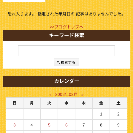
恐れ入ります。 指定された年月日の 記事はありませんでした。
<<ブログトップへ
キーワード検索
カレンダー
«
2008年02月
»
日
月
火
水
木
金
土
1
2
3
4
5
6
7
8
9