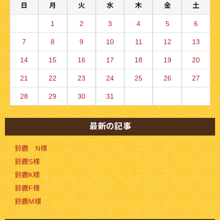
日
月
火
水
木
金
土
1
2
3
4
5
6
7
8
9
10
11
12
13
14
15
16
17
18
19
20
21
22
23
24
25
26
27
28
29
30
31
最新の記事
鈴鹿 N様
鈴鹿S様
鈴鹿K様
鈴鹿F様
鈴鹿M様