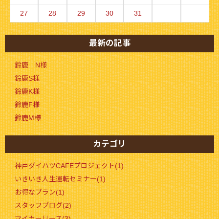
27
28
29
30
31
最新の記事
鈴鹿 N様
鈴鹿S様
鈴鹿K様
鈴鹿F様
鈴鹿M様
カテゴリ
神戸ダイハツCAFEプロジェクト(1)
いきいき人生運転セミナー(1)
お得なプラン(1)
スタッフブログ(2)
マイカーリース(3)