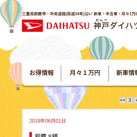
三重県鈴鹿市・中央道路(県道54号)沿い 新車・中古車・月々1万
お得情報
月々１万円
新車情
<<
3
2019年06月01日
鈴鹿 S様