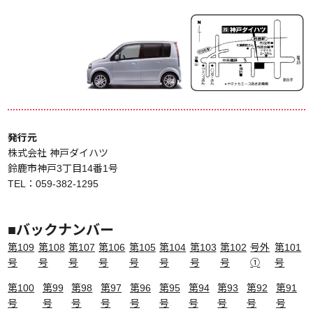
発行元
株式会社 神戸ダイハツ
鈴鹿市神戸3丁目14番1号
TEL：059-382-1295
■
バックナンバー
第109
第108
第107
第106
第105
第104
第103
第102
号外
第101
号
号
号
号
号
号
号
号
➀
号
第100
第99
第98
第97
第96
第95
第94
第93
第92
第91
号
号
号
号
号
号
号
号
号
号