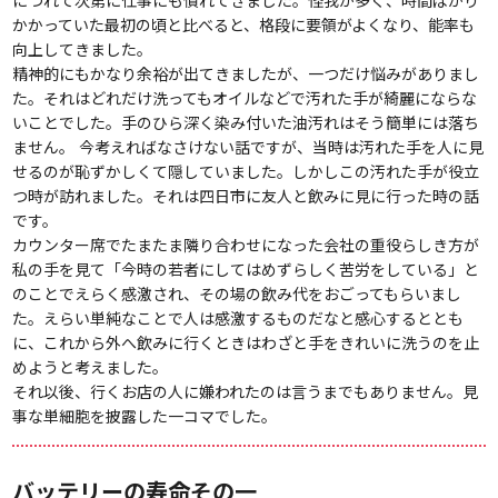
につれて次第に仕事にも慣れてきました。怪我が多く、時間ばかり
かかっていた最初の頃と比べると、格段に要領がよくなり、能率も
向上してきました。
精神的にもかなり余裕が出てきましたが、一つだけ悩みがありまし
た。それはどれだけ洗ってもオイルなどで汚れた手が綺麗にならな
いことでした。手のひら深く染み付いた油汚れはそう簡単には落ち
ません。 今考えればなさけない話ですが、当時は汚れた手を人に見
せるのが恥ずかしくて隠していました。しかしこの汚れた手が役立
つ時が訪れました。それは四日市に友人と飲みに見に行った時の話
です。
カウンター席でたまたま隣り合わせになった会社の重役らしき方が
私の手を見て「今時の若者にしてはめずらしく苦労をしている」と
のことでえらく感激され、その場の飲み代をおごってもらいまし
た。えらい単純なことで人は感激するものだなと感心するととも
に、これから外へ飲みに行くときはわざと手をきれいに洗うのを止
めようと考えました。
それ以後、行くお店の人に嫌われたのは言うまでもありません。見
事な単細胞を披露した一コマでした。
バッテリーの寿命その一