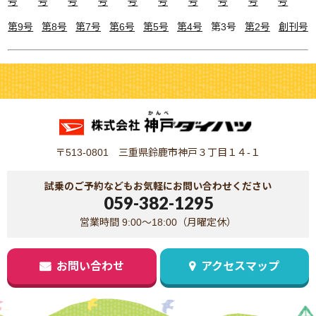
号
号
号
号
号
号
号
号
号
号
第9号
第8号
第7号
第6号
第5号
第4号
第3号
第2号
創刊号
〒513-0801 三重県鈴鹿市神戸３丁目１４-１
試乗のご予約などもお気軽にお問い合わせください
059-382-1295
営業時間 9:00～18:00（月曜定休）
お問い合わせ
アクセスマップ