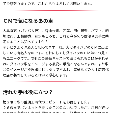
子で頑張りますので、これからもよろしくお願いします。
ＣＭで気になるあの車
大黒将志（ガンバ大阪）、森山未来、乙葉、田中麗奈、パフィ、的
場浩司、工藤静香、速水もこみち、これら今が旬の俳優や選手に共
通することは知ってますか？
テレビをよく見る人は知ってますよね。実はダイハツのＣＭに出演
している有名人なのです。それにしてもダイハツのＣＭはいつ見て
もユニークです。でもこの豪華キャストで演じられるＣＭがそれぞ
れのダイハツ車をイメージする最高の手段となるんですね。また車
とのイメージが不思議にピッタリですよね。電通などの大手広告代
理店が製作しているとはいえ感心します。
汚れた手は役に立つ？
第２号で私の整備工時代のエピソードをお話しました。
２６歳までボンネットを開けたことのない私でしたが、月日が経つ