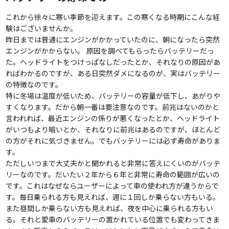
これから徐々に寒い季節を迎えます。この寒くなる時期にこんな経
験はございませんか。
昨日までは普通にエンジンがかかっていたのに、朝になったら突然
エンジンがかからない。 原因を調べてもらったらバッテリーだっ
た。ヘッドライトをつけっぱなしだったとか、それなりの原因があ
ればわかるのですが、ある日突然ダメになるのが、実はバッテリー
の特徴なのです。
特に冬場は温度が低いため、バッテリーの容量が低下し、あがりや
すくなります。だから朝一番は要注意なのです。前兆はないのかと
言われれば、最近エンジンの係りが悪くなったとか、ヘッドライト
がいつもより暗いとか、それなりに前兆はあるのですが、ほとんど
の方がそれに気づきません。でもバッテリーには必ず寿命がありま
す。
ただしいつまで大丈夫かと聞かれると非常に答えにくいのがバッテ
リーなのです。だいたい２年から６年と非常に寿命の範囲が広いの
です。これはなぜならユーザーによって車の使われ方が違うからで
す。毎日乗られる方も見えれば、週に１回しか乗らない方もいる。
また昼間しか乗らない方も見えれば、夜を中心に乗られる方もい
る。それと愛車のバッテリーの置かれている位置でも変わってきま