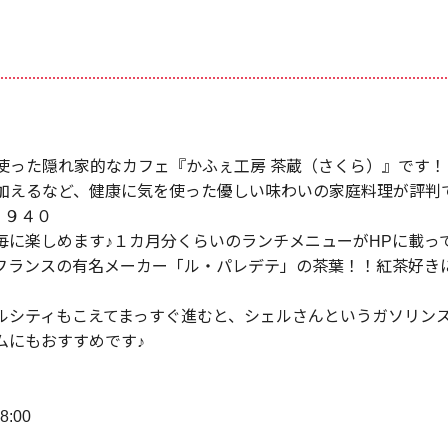
使った隠れ家的なカフェ『かふぇ工房 茶蔵（さくら）』です！
加えるなど、健康に気を使った優しい味わいの家庭料理が評判
 ９４０
毎に楽しめます♪１カ月分くらいのランチメニューがHPに載っ
フランスの有名メーカー「ル・パレデテ」の茶葉！！紅茶好き
ルシティもこえてまっすぐ進むと、シェルさんというガソリン
ムにもおすすめです♪
:00