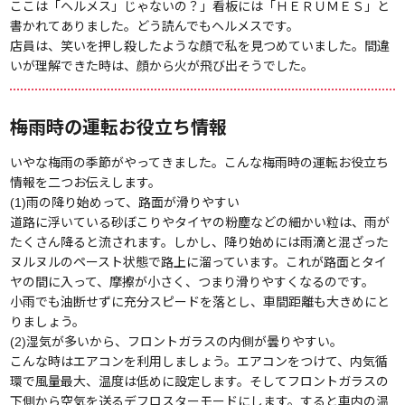
ここは「ヘルメス」じゃないの？」看板には「ＨＥＲＵＭＥＳ」と
書かれてありました。どう読んでもヘルメスです。
店員は、笑いを押し殺したような顔で私を見つめていました。間違
いが理解できた時は、顔から火が飛び出そうでした。
梅雨時の運転お役立ち情報
いやな梅雨の季節がやってきました。こんな梅雨時の運転お役立ち
情報を二つお伝えします。
(1)雨の降り始めって、路面が滑りやすい
道路に浮いている砂ぼこりやタイヤの粉塵などの細かい粒は、雨が
たくさん降ると流されます。しかし、降り始めには雨滴と混ざった
ヌルヌルのペースト状態で路上に溜っています。これが路面とタイ
ヤの間に入って、摩擦が小さく、つまり滑りやすくなるのです。
小雨でも油断せずに充分スピードを落とし、車間距離も大きめにと
りましょう。
(2)湿気が多いから、フロントガラスの内側が曇りやすい。
こんな時はエアコンを利用しましょう。エアコンをつけて、内気循
環で風量最大、温度は低めに設定します。そしてフロントガラスの
下側から空気を送るデフロスターモードにします。すると車内の温